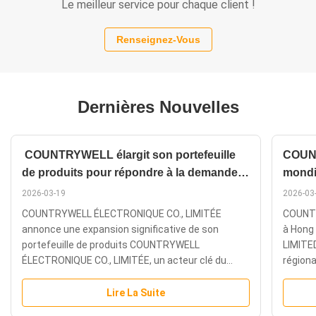
Le meilleur service pour chaque client !
Renseignez-Vous
Dernières Nouvelles
COUNTRYWELL élargit son portefeuille
COUNT
de produits pour répondre à la demande
mondi
diversifiée du marché
à Hon
2026-03-19
2026-03
COUNTRYWELL ÉLECTRONIQUE CO., LIMITÉE
COUNTR
annonce une expansion significative de son
à Hong
portefeuille de produits COUNTRYWELL
LIMITED
ÉLECTRONIQUE CO., LIMITÉE, un acteur clé du
région
secteur du commerce de composants
import
électroniques à Shenzhen, a annoncé une
mondial
Lire La Suite
expansion significative de son portefeuille de
présenc