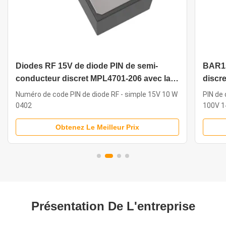
Diodes RF 15V de diode PIN de semi-
BAR15
conducteur discret MPL4701-206 avec la
discr
technologie de puce
Numéro de code PIN de diode RF - simple 15V 10 W
PIN de
0402
100V 
Obtenez Le Meilleur Prix
Présentation De L'entreprise