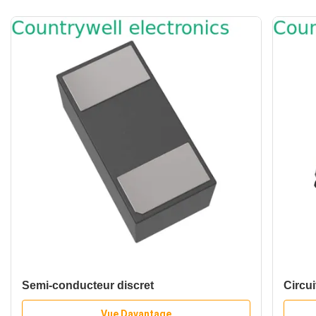
Semi-conducteur discret
Circu
Vue Davantage